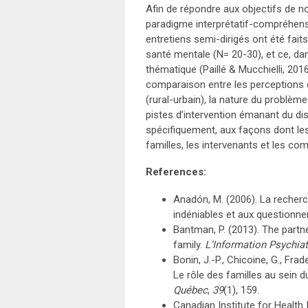
Afin de répondre aux objectifs de no
paradigme interprétatif-compréhens
entretiens semi-dirigés ont été fai
santé mentale (N= 20-30), et ce, d
thématique (Paillé & Mucchielli, 201
comparaison entre les perceptions et
(rural-urbain), la nature du problème
pistes d’intervention émanant du di
spécifiquement, aux façons dont les 
familles, les intervenants et les c
References:
Anadón, M. (2006). La recherc
indéniables et aux questionn
Bantman, P. (2013). The partn
family.
L’Information Psychiat
Bonin, J.-P., Chicoine, G., Frad
Le rôle des familles au sein
Québec
,
39
(1), 159.
Canadian Institute for Health