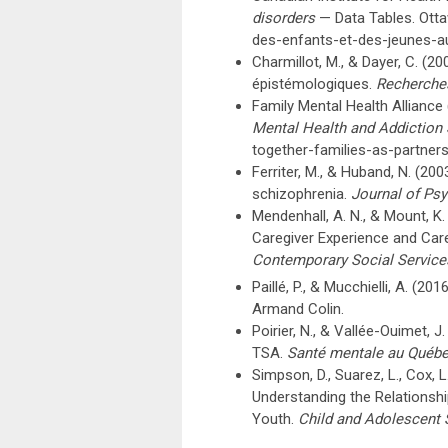
disorders
— Data Tables. Ottaw
des-enfants-et-des-jeunes-
Charmillot, M., & Dayer, C. (
épistémologiques.
Recherches
Family Mental Health Allianc
Mental Health and Addiction
together-families-as-partner
Ferriter, M., & Huband, N. (20
schizophrenia.
Journal of Psy
Mendenhall, A. N., & Mount, K.
Caregiver Experience and Car
Contemporary Social Service
Paillé, P., & Mucchielli, A. (201
Armand Colin.
Poirier, N., & Vallée-Ouimet, 
TSA.
Santé mentale au Québ
Simpson, D., Suarez, L., Cox, L
Understanding the Relationsh
Youth.
Child and Adolescent 