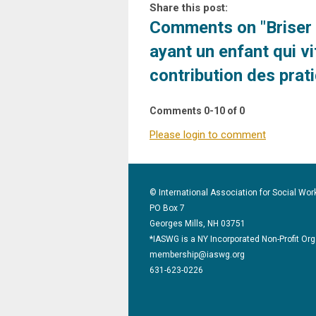
Share this post:
Comments on
"Briser
ayant un enfant qui v
contribution des prat
Comments
0
-
10
of
0
Please login to comment
© International Association for Social Wor
PO Box 7
Georges Mills, NH 03751
*IASWG is a NY Incorporated Non-Profit Or
membership@iaswg.org
631-623-0226