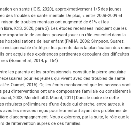
ormation en santé (ICIS, 2020), approximativement 1/5 des jeunes
c des troubles de santé mentale. De plus, « entre 2008-2009 et
en raison de troubles mentaux ont augmenté de 61% et les
on libre, ICIS, 2020, para 3). Les études recensées indiquent que les
ce importante de soutien, pouvant jouer un rôle essentiel dans la
s hospitalisations de leur enfant (FMHA, 2006; Simpson, Suarez,
nc indispensable d’intégrer les parents dans la planification des soin
’ils ont acquis des expériences pertinentes découlant des difficultés
es (Bonin et al., 2014, p. 164).
ntre les parents et les professionnels constitue la pierre angulaire
nécessaires pour les jeunes qui vivent avec des troubles de santé
allée-Ouimet, 2015). Or, les écrits mentionnent que les services sont
ès peu d’interventions ont une composante familiale ou considèrent l
uband, 2003; Mendelhall & Mount, 2011).Dans le cadre de cette
résultats préliminaires d’une étude qui cherche, entre autres, à
s avec les services reçus pour leur enfant ayant des problèmes de
ière d’accompagnement. Nous explorons, par la suite, le rôle que le
ors de l’intervention auprès de ces familles.