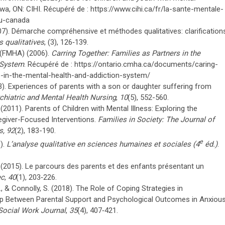
a, ON: CIHI. Récupéré de : https://www.cihi.ca/fr/la-sante-mentale-
au-canada
2007). Démarche compréhensive et méthodes qualitatives: clarification
 qualitatives
, (3), 126‑139.
e (FMHA) (2006).
Carring Together: Families as Partners in the
 System
. Récupéré de : https://ontario.cmha.ca/documents/caring-
s-in-the-mental-health-and-addiction-system/
03). Experiences of parents with a son or daughter suffering from
chiatric and Mental Health Nursing
,
10
(5), 552-560.
 (2011). Parents of Children with Mental Illness: Exploring the
egiver-Focused Interventions.
Families in Society: The Journal of
s, 92
(2), 183-190.
e
6).
L’analyse qualitative en sciences humaines et sociales (4
éd.)
.
J. (2015). Le parcours des parents et des enfants présentant un
ec
,
40
(1), 203‑226.
., & Connolly, S. (2018). The Role of Coping Strategies in
ip Between Parental Support and Psychological Outcomes in Anxiou
Social Work Journal
,
35
(4), 407‑421.