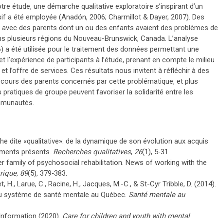
tre étude, une démarche qualitative exploratoire s’inspirant d’un
if a été employée (Anadón, 2006; Charmillot & Dayer, 2007). Des
ts avec des parents dont un ou des enfants avaient des problèmes de
ans plusieurs régions du Nouveau-Brunswick, Canada. L’analyse
6) a été utilisée pour le traitement des données permettant une
 l’expérience de participants à l’étude, prenant en compte le milieu
 et l’offre de services. Ces résultats nous invitent à réfléchir à des
scours des parents concernés par cette problématique, et plus
pratiques de groupe peuvent favoriser la solidarité entre les
ommunautés.
he dite «qualitative»: de la dynamique de son évolution aux acquis
ements présents.
Recherches qualitatives
,
26
(1), 5‑31.
er family of psychosocial rehabilitation. News of working with the
rique
,
89
(5), 379‑383.
et, H., Larue, C., Racine, H., Jacques, M.-C., & St-Cyr Tribble, D. (2014).
 du système de santé mentale au Québec.
Santé mentale au
 Information (2020).
Care for children and youth with mental