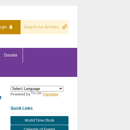
ogin
Donate
Powered by
Translate
e
Quick Links
World Time Clock
Calendar of Events