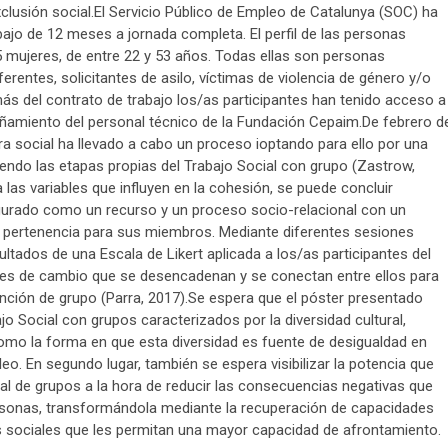
clusión social.El Servicio Público de Empleo de Catalunya (SOC) ha
ajo de 12 meses a jornada completa. El perfil de las personas
 mujeres, de entre 22 y 53 años. Todas ellas son personas
erentes, solicitantes de asilo, víctimas de violencia de género y/o
ás del contrato de trabajo los/as participantes han tenido acceso a
ñamiento del personal técnico de la Fundación Cepaim.De febrero d
ra social ha llevado a cabo un proceso ioptando para ello por una
iendo las etapas propias del Trabajo Social con grupo (Zastrow,
las variables que influyen en la cohesión, se puede concluir
gurado como un recurso y un proceso socio-relacional con un
de pertenencia para sus miembros. Mediante diferentes sesiones
esultados de una Escala de Likert aplicada a los/as participantes del
res de cambio que se desencadenan y se conectan entre ellos para
rvención de grupo (Parra, 2017).Se espera que el póster presentado
o Social con grupos caracterizados por la diversidad cultural,
como la forma en que esta diversidad es fuente de desigualdad en
o. En segundo lugar, también se espera visibilizar la potencia que
al de grupos a la hora de reducir las consecuencias negativas que
rsonas, transformándola mediante la recuperación de capacidades
os sociales que les permitan una mayor capacidad de afrontamiento.