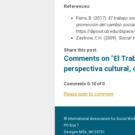
References:
Parra, B. (2017).
El trabajo so
promoción del cambio social
https://diposit.ub.edu/dspa
Zastrow, C.H. (2009).
Social 
Share this post:
Comments on
"El Tra
perspectiva cultural, 
Comments
0
-
10
of
0
Please login to comment
© International Association for Social Wor
PO Box 7
Georges Mills, NH 03751